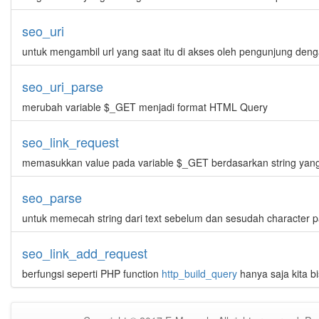
seo_uri
untuk mengambil url yang saat itu di akses oleh pengunjung deng
seo_uri_parse
merubah variable $_GET menjadi format HTML Query
seo_link_request
memasukkan value pada variable $_GET berdasarkan string yang
seo_parse
untuk memecah string dari text sebelum dan sesudah character 
seo_link_add_request
berfungsi seperti PHP function
http_build_query
hanya saja kita b