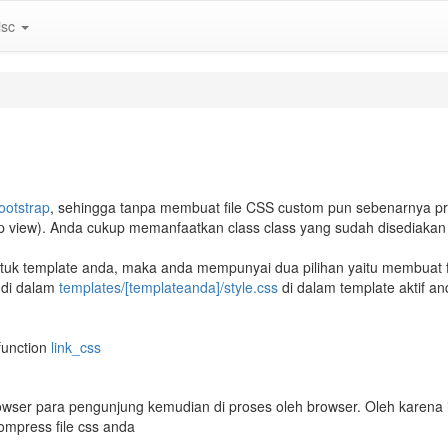
isc
ootstrap
, sehingga tanpa membuat file CSS custom pun sebenarnya p
p view). Anda cukup memanfaatkan class class yang sudah disediaka
tuk template anda, maka anda mempunyai dua pilihan yaitu membuat fi
 di dalam
templates/[templateanda]/style.css
di dalam template aktif a
function
link_css
 browser para pengunjung kemudian di proses oleh browser. Oleh karena
ompress file css anda