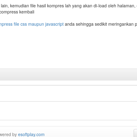
ain, kemudian file hasil kompres lah yang akan di-load oleh halaman,
gcompress kembali
ress file css maupun javascript
anda sehingga sedikit meringankan
owered by
esoftplay.com