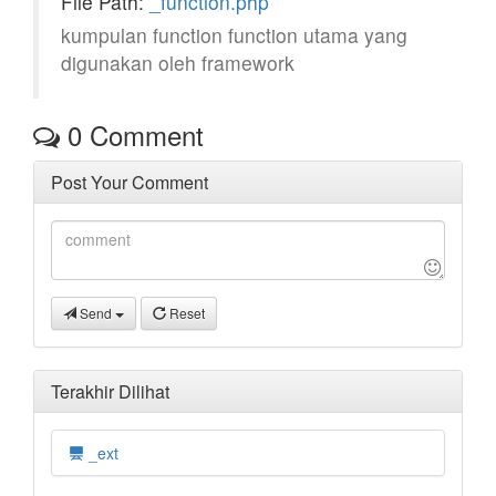
File Path:
_function.php
kumpulan function function utama yang
digunakan oleh framework
0
Comment
Post Your Comment
Send
Reset
Terakhir Dilihat
_ext