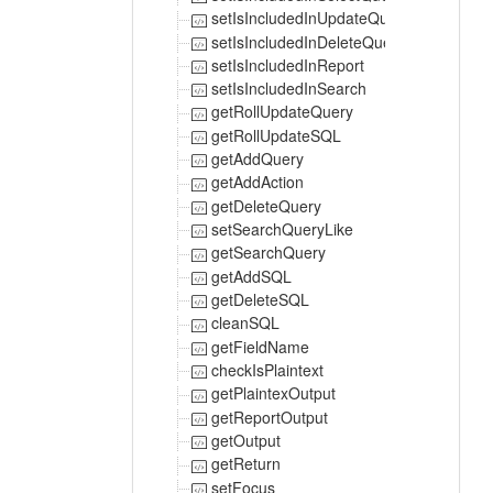
setIsIncludedInUpdateQuery
setIsIncludedInDeleteQuery
setIsIncludedInReport
setIsIncludedInSearch
getRollUpdateQuery
getRollUpdateSQL
getAddQuery
getAddAction
getDeleteQuery
setSearchQueryLike
getSearchQuery
getAddSQL
getDeleteSQL
cleanSQL
getFieldName
checkIsPlaintext
getPlaintexOutput
getReportOutput
getOutput
getReturn
setFocus