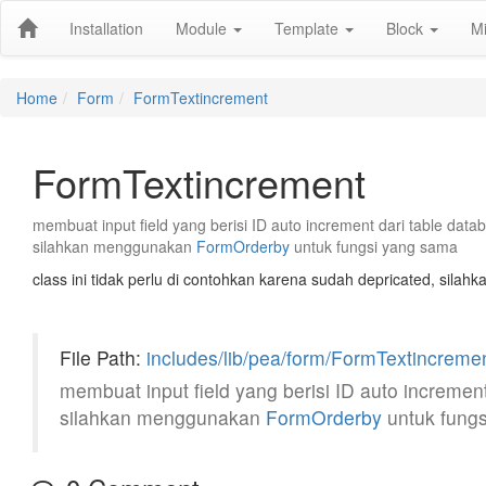
Installation
Module
Template
Block
M
Home
Form
FormTextincrement
FormTextincrement
membuat input field yang berisi ID auto increment dari table dat
silahkan menggunakan
FormOrderby
untuk fungsi yang sama
class ini tidak perlu di contohkan karena sudah depricated, sil
File Path:
includes/lib/pea/form/FormTextincreme
membuat input field yang berisi ID auto incremen
silahkan menggunakan
FormOrderby
untuk fung