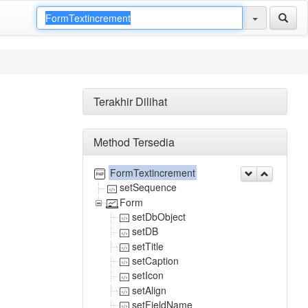
Terakhir Dilihat
Method Tersedia
FormTextincrement
setSequence
Form
setDbObject
setDB
setTitle
setCaption
setIcon
setAlign
setFieldName