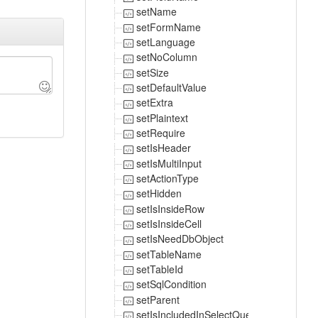
setName
setFormName
setLanguage
setNoColumn
setSize
setDefaultValue
setExtra
setPlaintext
setRequire
setIsHeader
setIsMultiInput
setActionType
setHidden
setIsInsideRow
setIsInsideCell
setIsNeedDbObject
setTableName
setTableId
setSqlCondition
setParent
setIsIncludedInSelectQuery