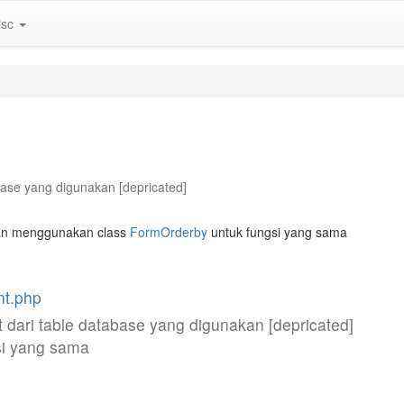
isc
abase yang digunakan [depricated]
ahkan menggunakan class
FormOrderby
untuk fungsi yang sama
nt.php
t dari table database yang digunakan [depricated]
si yang sama