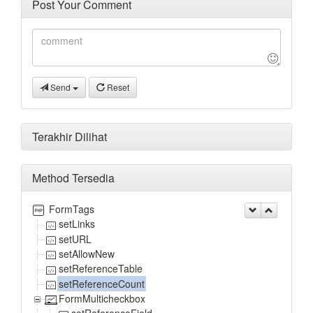
Post Your Comment
Send
Reset
Terakhir Dilihat
Method Tersedia
FormTags
setLinks
setURL
setAllowNew
setReferenceTable
setReferenceCount
FormMulticheckbox