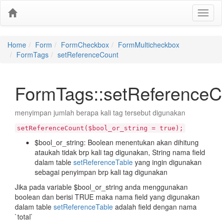
Home
Form
FormCheckbox
FormMulticheckbox
FormTags
setReferenceCount
FormTags::setReferenceC
menyimpan jumlah berapa kali tag tersebut digunakan
setReferenceCount($bool_or_string = true);
$bool_or_string: Boolean menentukan akan dihitung
ataukah tidak brp kali tag digunakan, String nama field
dalam table
setReferenceTable
yang ingin digunakan
sebagai penyimpan brp kali tag digunakan
Jika pada variable $bool_or_string anda menggunakan
boolean dan berisi TRUE maka nama field yang digunakan
dalam table
setReferenceTable
adalah field dengan nama
`total`