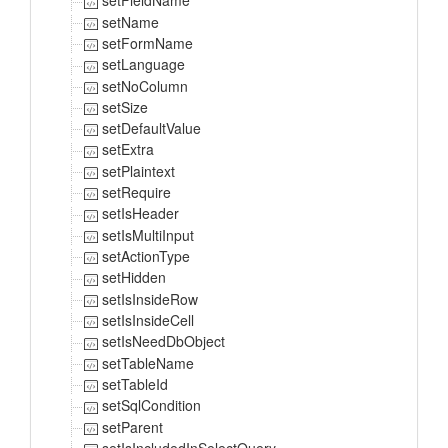
setFieldName
setName
setFormName
setLanguage
setNoColumn
setSize
setDefaultValue
setExtra
setPlaintext
setRequire
setIsHeader
setIsMultiInput
setActionType
setHidden
setIsInsideRow
setIsInsideCell
setIsNeedDbObject
setTableName
setTableId
setSqlCondition
setParent