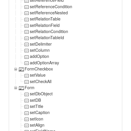
setReferenceField
setReferenceCondition
setReferenceNested
setRelationTable
setRelationField
setRelationCondition
setRelationTableId
setDelimiter
setColumn
addOption
addOptionArray
FormCheckbox
setValue
setCheckAll
Form
setDbObject
setDB
setTitle
setCaption
setIcon
setAlign