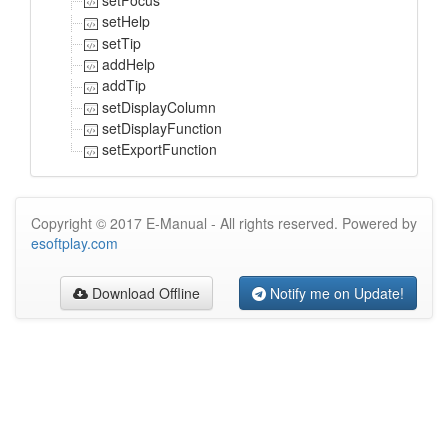
setHelp
setTip
addHelp
addTip
setDisplayColumn
setDisplayFunction
setExportFunction
Copyright © 2017 E-Manual - All rights reserved. Powered by
esoftplay.com
Download Offline
Notify me on Update!