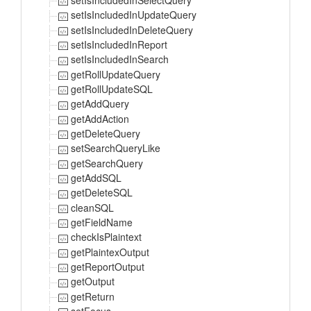
setIsIncludedInSelectQuery
setIsIncludedInUpdateQuery
setIsIncludedInDeleteQuery
setIsIncludedInReport
setIsIncludedInSearch
getRollUpdateQuery
getRollUpdateSQL
getAddQuery
getAddAction
getDeleteQuery
setSearchQueryLike
getSearchQuery
getAddSQL
getDeleteSQL
cleanSQL
getFieldName
checkIsPlaintext
getPlaintexOutput
getReportOutput
getOutput
getReturn
setFocus