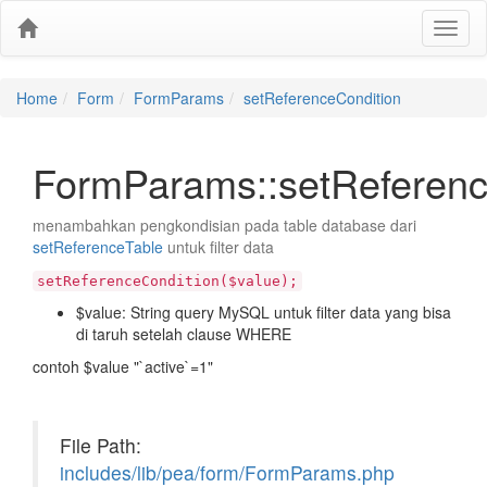
Home
Form
FormParams
setReferenceCondition
FormParams::setReferenc
menambahkan pengkondisian pada table database dari
setReferenceTable
untuk filter data
setReferenceCondition($value);
$value: String query MySQL untuk filter data yang bisa
di taruh setelah clause WHERE
contoh $value "`active`=1"
File Path:
includes/lib/pea/form/FormParams.php