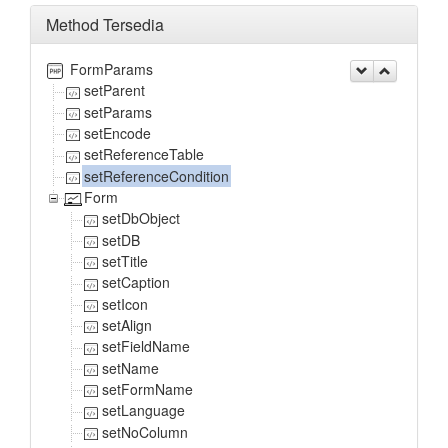
Method Tersedia
FormParams
setParent
setParams
setEncode
setReferenceTable
setReferenceCondition
Form
setDbObject
setDB
setTitle
setCaption
setIcon
setAlign
setFieldName
setName
setFormName
setLanguage
setNoColumn