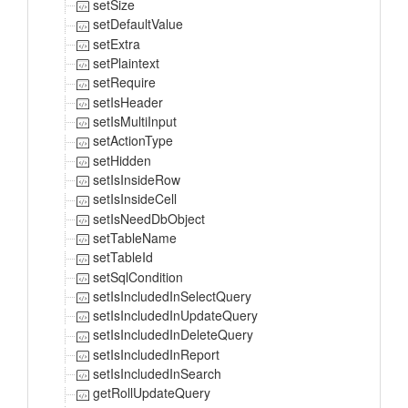
setSize
setDefaultValue
setExtra
setPlaintext
setRequire
setIsHeader
setIsMultiInput
setActionType
setHidden
setIsInsideRow
setIsInsideCell
setIsNeedDbObject
setTableName
setTableId
setSqlCondition
setIsIncludedInSelectQuery
setIsIncludedInUpdateQuery
setIsIncludedInDeleteQuery
setIsIncludedInReport
setIsIncludedInSearch
getRollUpdateQuery