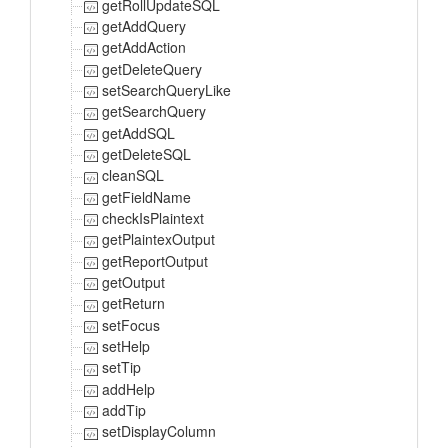
getRollUpdateSQL
getAddQuery
getAddAction
getDeleteQuery
setSearchQueryLike
getSearchQuery
getAddSQL
getDeleteSQL
cleanSQL
getFieldName
checkIsPlaintext
getPlaintexOutput
getReportOutput
getOutput
getReturn
setFocus
setHelp
setTip
addHelp
addTip
setDisplayColumn