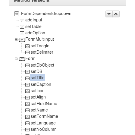
FormDependentdropdown
addInput
setTable
addOption
FormMultiinput
setToogle
setDelimiter
Form
setDbObject
setDB
setTitle
setCaption
setIcon
setAlign
setFieldName
setName
setFormName
setLanguage
setNoColumn