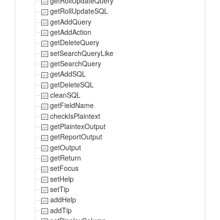
getRollUpdateQuery
getRollUpdateSQL
getAddQuery
getAddAction
getDeleteQuery
setSearchQueryLike
getSearchQuery
getAddSQL
getDeleteSQL
cleanSQL
getFieldName
checkIsPlaintext
getPlaintexOutput
getReportOutput
getOutput
getReturn
setFocus
setHelp
setTip
addHelp
addTip