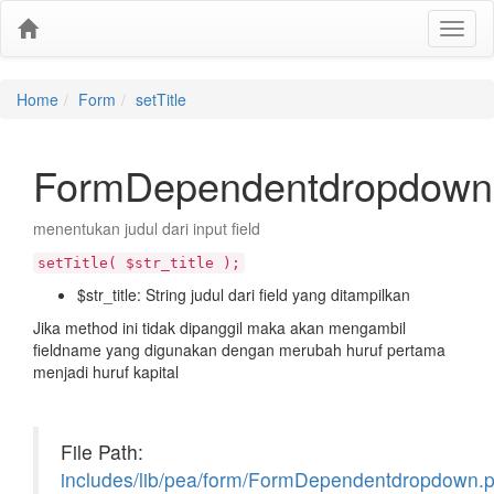
Home
Form
setTitle
FormDependentdropdown::
menentukan judul dari input field
setTitle( $str_title );
$str_title: String judul dari field yang ditampilkan
Jika method ini tidak dipanggil maka akan mengambil
fieldname yang digunakan dengan merubah huruf pertama
menjadi huruf kapital
File Path:
includes/lib/pea/form/FormDependentdropdown.