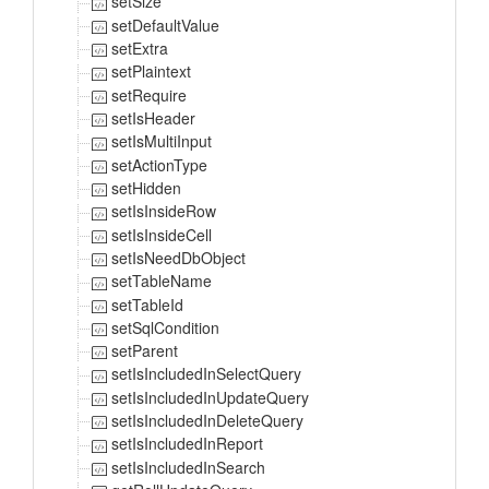
setSize
setDefaultValue
setExtra
setPlaintext
setRequire
setIsHeader
setIsMultiInput
setActionType
setHidden
setIsInsideRow
setIsInsideCell
setIsNeedDbObject
setTableName
setTableId
setSqlCondition
setParent
setIsIncludedInSelectQuery
setIsIncludedInUpdateQuery
setIsIncludedInDeleteQuery
setIsIncludedInReport
setIsIncludedInSearch