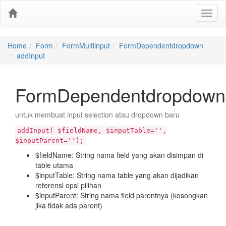
Home
Form
FormMultiinput
FormDependentdropdown
addInput
FormDependentdropdown:
untuk membuat input selection atau dropdown baru
addInput( $fieldName, $inputTable='',
$inputParent='');
$fieldName: String nama field yang akan disimpan di
table utama
$inputTable: String nama table yang akan dijadikan
referensi opsi pilihan
$inputParent: String nama field parentnya (kosongkan
jika tidak ada parent)