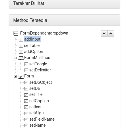
Terakhir Dilihat
Method Tersedia
FormDependentdropdown
addInput
setTable
addOption
FormMultiinput
setToogle
setDelimiter
Form
setDbObject
setDB
setTitle
setCaption
setIcon
setAlign
setFieldName
setName