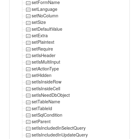
setFormName
setLanguage
setNoColumn
setSize
setDefaultValue
setExtra
setPlaintext
setRequire
setIsHeader
setIsMultiInput
setActionType
setHidden
setIsInsideRow
setIsInsideCell
setIsNeedDbObject
setTableName
setTableId
setSqlCondition
setParent
setIsIncludedInSelectQuery
setIsIncludedInUpdateQuery