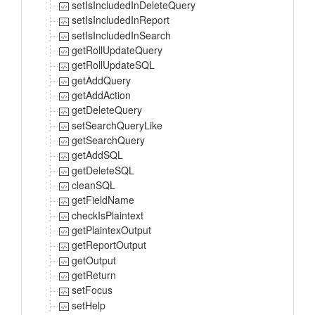
setIsIncludedInDeleteQuery
setIsIncludedInReport
setIsIncludedInSearch
getRollUpdateQuery
getRollUpdateSQL
getAddQuery
getAddAction
getDeleteQuery
setSearchQueryLike
getSearchQuery
getAddSQL
getDeleteSQL
cleanSQL
getFieldName
checkIsPlaintext
getPlaintexOutput
getReportOutput
getOutput
getReturn
setFocus
setHelp